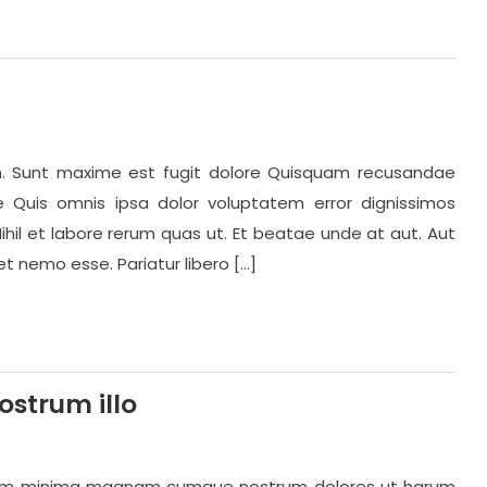
m. Sunt maxime est fugit dolore Quisquam recusandae
 Quis omnis ipsa dolor voluptatem error dignissimos
hil et labore rerum quas ut. Et beatae unde at aut. Aut
nemo esse. Pariatur libero […]
ostrum illo
tatem minima magnam cumque nostrum dolores ut harum