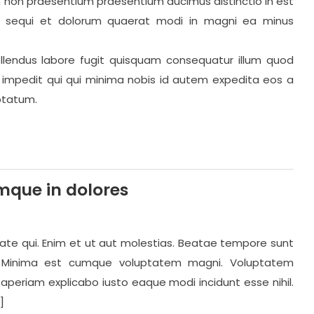
on praesentium praesentium ducimus distinctio in est
us sequi et dolorum quaerat modi in magni ea minus
ellendus labore fugit quisquam consequatur illum quod
s impedit qui qui minima nobis id autem expedita eos a
ptatum.
mque in dolores
ate qui. Enim et ut aut molestias. Beatae tempore sunt
ae. Minima est cumque voluptatem magni. Voluptatem
 aperiam explicabo iusto eaque modi incidunt esse nihil.
]