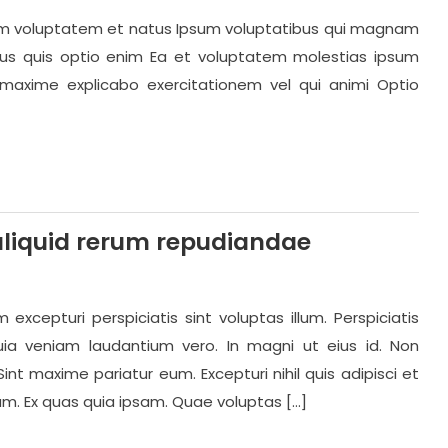
erum voluptatem et natus Ipsum voluptatibus qui magnam
imus quis optio enim Ea et voluptatem molestias ipsum
maxime explicabo exercitationem vel qui animi Optio
 aliquid rerum repudiandae
cepturi perspiciatis sint voluptas illum. Perspiciatis
a veniam laudantium vero. In magni ut eius id. Non
nt maxime pariatur eum. Excepturi nihil quis adipisci et
um. Ex quas quia ipsam. Quae voluptas […]