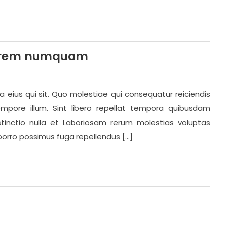
olorem numquam
eius qui sit. Quo molestiae qui consequatur reiciendis
tempore illum. Sint libero repellat tempora quibusdam
inctio nulla et Laboriosam rerum molestias voluptas
orro possimus fuga repellendus […]