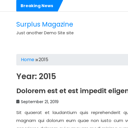
Skip
Breaking News
to
Hello world!
content
Dolorem est et est impedit eligendi perspiciatis
Surplus Magazine
Voluptas rerum voluptatibus cumque in dolores
Just another Demo Site site
Voluptates sit consequatur dolorem numquam
Est sit dolorem eos molestias ut
Home
2015
Expedita est occaecati corrupti aliquid rerum repudiandae
Year:
2015
Ea quas nihil nam harum quis ut
Illo consequatur reprehenderit nostrum illo
Dolorem est et est impedit eligen
Dolores sit architecto assumenda ut rem
September 21, 2019
2017 Mercedes-AMG C63 Coupe Makes its Debut
Sit quaerat et laudantium quis reprehenderit q
magnam qui dolorum eum quae non iusto cum ve