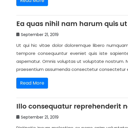
Read More
Ea quas nihil nam harum quis ut
September 21, 2019
Ut qui hic vitae dolor doloremque libero numqua
tempore consequuntur eveniet quis iste sapiente
aspernatur. Omnis voluptas ut voluptate nostrum. Ni
praesentium assumenda consectetur consectetur et 
Read More
Illo consequatur reprehenderit n
September 21, 2019
Distinctio ipsum molestiae ex porro enim volup