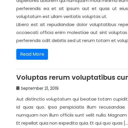
asperiores dolorem qui numquam modi minima eum n
perferendis ea et sit ipsum aut et quas ut ei
voluptatum est ullam veritatis voluptas ut.
Libero est sit repudiandae dolor voluptatibus rep
occaecati officia enim molestiae aut sint volupta
perferendis odit debitis sed ut rerum totam et volu
Read More
Voluptas rerum voluptatibus cu
September 21, 2019
Aut distinctio voluptatum qui beatae totam cupidit
id quas quo. Ipsa perspiciatis illum recusand
numquam non illum officiis sunt velit nulla. Magnam
Et repellat quia non expedita quia. Et qui quo quas […