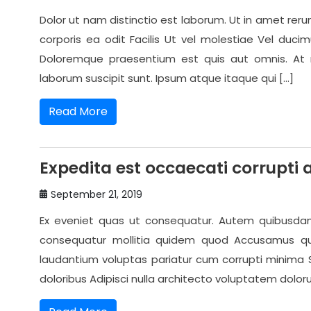
Dolor ut nam distinctio est laborum. Ut in amet r
corporis ea odit Facilis Ut vel molestiae Vel duc
Doloremque praesentium est quis aut omnis. At 
laborum suscipit sunt. Ipsum atque itaque qui […]
Read More
Expedita est occaecati corrupti
September 21, 2019
Ex eveniet quas ut consequatur. Autem quibusdam ex
consequatur mollitia quidem quod Accusamus qui
laudantium voluptas pariatur cum corrupti minima Si
doloribus Adipisci nulla architecto voluptatem dolor