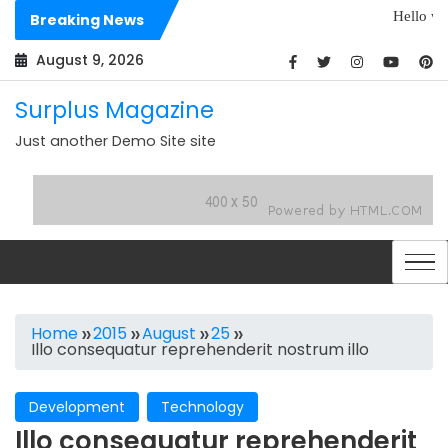
Skip
Hello world!
Breaking News
to
Dolores sit archi
content
August 9, 2026
Surplus Magazine
Just another Demo Site site
Home
2015
August
25
Illo consequatur reprehenderit nostrum illo
Development
Technology
Illo consequatur reprehenderit