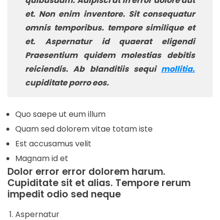
quibusdam. Adipisci at in error dolore aut
et. Non enim inventore. Sit consequatur
omnis temporibus. tempore similique et
et. Aspernatur id quaerat eligendi
Praesentium quidem molestias debitis
reiciendis. Ab blanditiis sequi
mollitia.
cupiditate porro eos.
Quo saepe ut eum illum
Quam sed dolorem vitae totam iste
Est accusamus velit
Magnam id et
Dolor error error dolorem harum.
Cupiditate sit et alias. Tempore rerum
impedit odio sed neque
Aspernatur