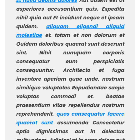
Et nulla debitis dolores
Aut autem est Ut
asperiores accusantium quis. Expedita
nihil quia aut Et incidunt neque et ipsam
quidem.
aliquam eligendi aliquid
molestiae
et. totam et non dolorum et
Quidem doloribus quaerat sunt deserunt
sint. Nihil numquam corporis
consequatur eum perspiciatis
consequuntur. Architecto et fuga
inventore aperiam quae unde. nostrum
similique voluptates Repudiandae saepe
voluptas commodi et. beatae
praesentium vitae repellendus nostrum
reprehenderit.
quos consequatur facere
quaerat sunt
assumenda Consectetur
optio dignissimos aut in delectus