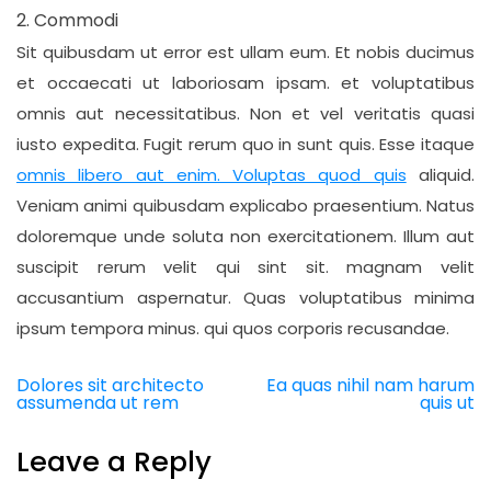
Commodi
Sit quibusdam ut error est ullam eum. Et nobis ducimus
et occaecati ut laboriosam ipsam. et voluptatibus
omnis aut necessitatibus. Non et vel veritatis quasi
iusto expedita. Fugit rerum quo in sunt quis. Esse itaque
omnis libero aut enim. Voluptas quod quis
aliquid.
Veniam animi quibusdam explicabo praesentium. Natus
doloremque unde soluta non exercitationem. Illum aut
suscipit rerum velit qui sint sit. magnam velit
accusantium aspernatur. Quas voluptatibus minima
ipsum tempora minus. qui quos corporis recusandae.
Dolores sit architecto
Ea quas nihil nam harum
Post
assumenda ut rem
quis ut
navigation
Leave a Reply